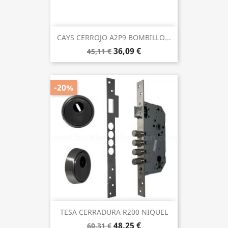
CAYS CERROJO A2P9 BOMBILLO...
36,09 €
45,11 €
-20%
TESA CERRADURA R200 NIQUEL
48,25 €
60,31 €