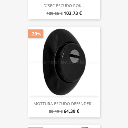
DISEC ESCUDO ROK...
103,73 €
129,66 €
-20%
MOTTURA ESCUDO DEFENDER...
64,39 €
80,49 €