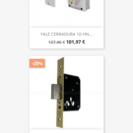
YALE CERRADURA 10-HN...
101,97 €
127,46 €
-20%