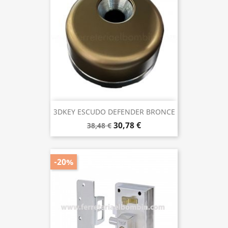
3DKEY ESCUDO DEFENDER BRONCE
30,78 €
38,48 €
-20%