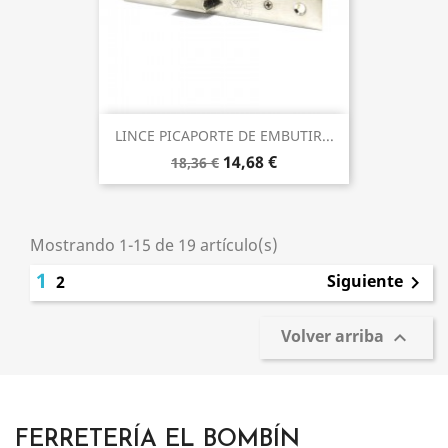
LINCE PICAPORTE DE EMBUTIR...
14,68 €
18,36 €
Mostrando 1-15 de 19 artículo(s)
1
Siguiente
2

Volver arriba

FERRETERÍA EL BOMBÍN