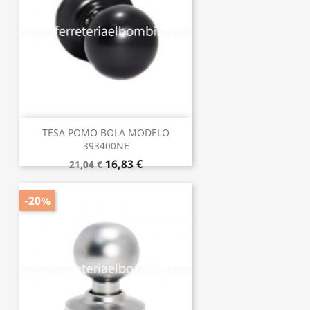
TESA POMO BOLA MODELO
393400NE
16,83 €
21,04 €
-20%