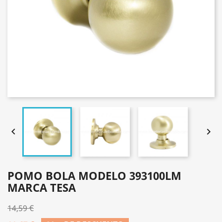


POMO BOLA MODELO 393100LM
MARCA TESA
14,59 €