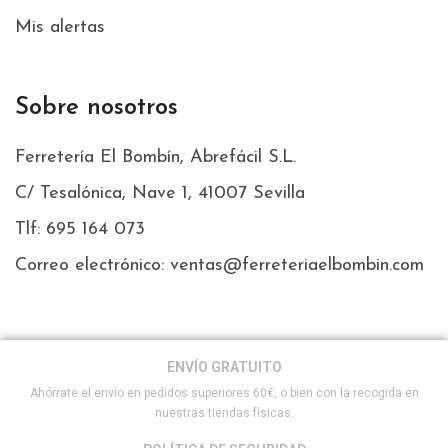
Mis alertas
Sobre nosotros
Ferretería El Bombín, Abrefácil S.L.
C/ Tesalónica, Nave 1, 41007 Sevilla
Tlf: 695 164 073
Correo electrónico: ventas@ferreteriaelbombin.com
ENVÍO GRATUITO
Ahórrate el envío en pedidos superiores 60€, o bien con la recogida en
nuestras tiendas físicas.