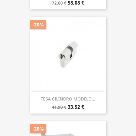
58,08 €
72,60 €
-20%
TESA CILINDRO MODELO...
33,52 €
41,90 €
-20%