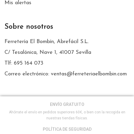
Mis alertas
Sobre nosotros
Ferretería El Bombín, Abrefácil S.L.
C/ Tesalónica, Nave 1, 41007 Sevilla
Tlf: 695 164 073
Correo electrónico: ventas@ferreteriaelbombin.com
ENVÍO GRATUITO
Ahórrate el envío en pedidos superiores 60€, o bien con la recogida en
nuestras tiendas físicas.
POLÍTICA DE SEGURIDAD