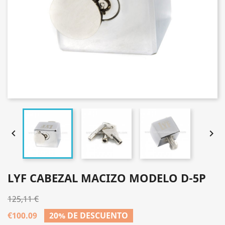


LYF CABEZAL MACIZO MODELO D-5P
125,11 €
€100.09
20% DE DESCUENTO