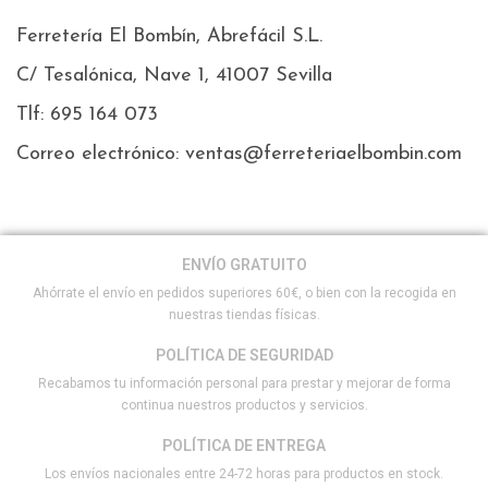
Ferretería El Bombín, Abrefácil S.L.
C/ Tesalónica, Nave 1, 41007 Sevilla
Tlf: 695 164 073
Correo electrónico: ventas@ferreteriaelbombin.com
ENVÍO GRATUITO
Ahórrate el envío en pedidos superiores 60€, o bien con la recogida en
nuestras tiendas físicas.
POLÍTICA DE SEGURIDAD
Recabamos tu información personal para prestar y mejorar de forma
continua nuestros productos y servicios.
POLÍTICA DE ENTREGA
Los envíos nacionales entre 24-72 horas para productos en stock.