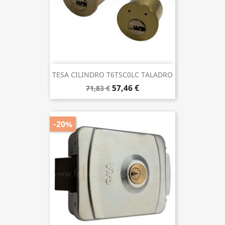
TESA CILINDRO T6TSC0LC TALADRO
57,46 €
71,83 €
-20%