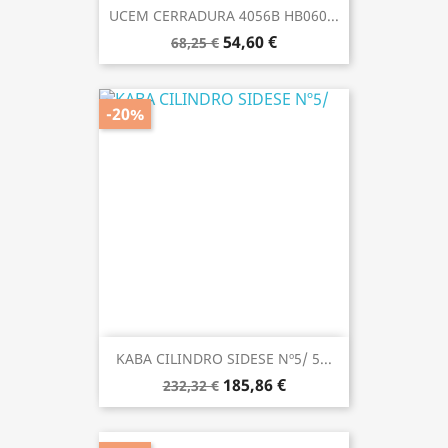
UCEM CERRADURA 4056B HB060...
54,60 €
68,25 €
-20%
KABA CILINDRO SIDESE Nº5/ 5...
185,86 €
232,32 €