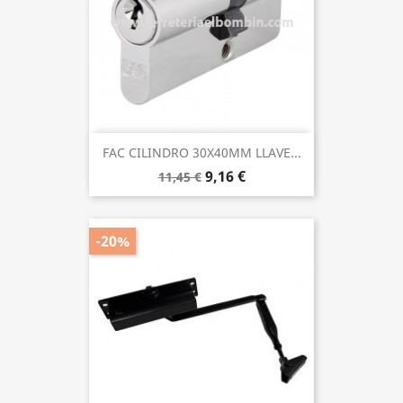
FAC CILINDRO 30X40MM LLAVE...
9,16 €
11,45 €
-20%