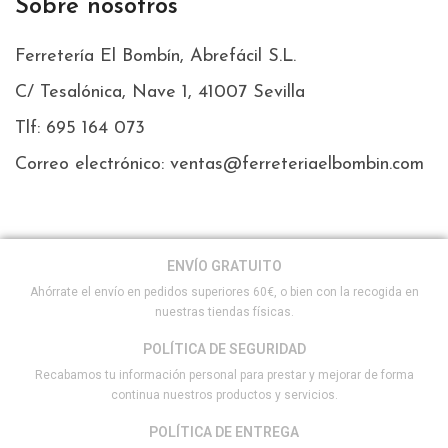
Sobre nosotros
Ferretería El Bombín, Abrefácil S.L.
C/ Tesalónica, Nave 1, 41007 Sevilla
Tlf: 695 164 073
Correo electrónico: ventas@ferreteriaelbombin.com
ENVÍO GRATUITO
Ahórrate el envío en pedidos superiores 60€, o bien con la recogida en
nuestras tiendas físicas.
POLÍTICA DE SEGURIDAD
Recabamos tu información personal para prestar y mejorar de forma
continua nuestros productos y servicios.
POLÍTICA DE ENTREGA