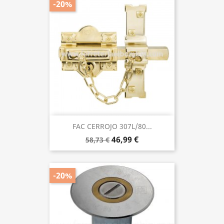
-20%
FAC CERROJO 307L/80...
46,99 €
58,73 €
-20%