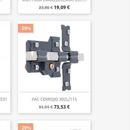
19,09 €
23,86 €
-20%
Vista rápida

5531
FAC CERROJO 302L/115
73,53 €
91,91 €
-20%