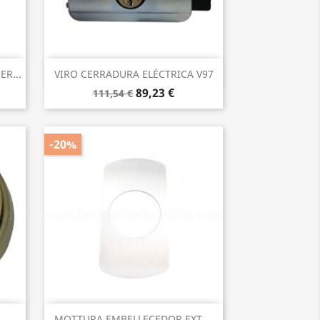
Vista rápida

R...
VIRO CERRADURA ELÉCTRICA V97
89,23 €
111,54 €
-20%
Vista rápida

.
MOTTURA EMBELLECEDOR EXT....