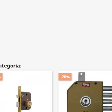
ategoría:
%
-20%