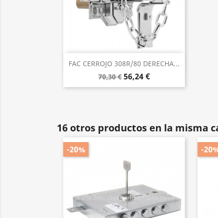
Vista rápida

FAC CERROJO 308R/80 DERECHA...
56,24 €
70,30 €
16 otros productos en la misma c
-20%
-20