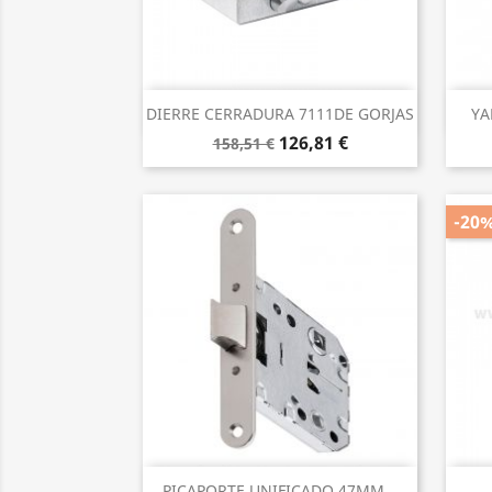
Vista rápida

DIERRE CERRADURA 7111DE GORJAS
YA
126,81 €
158,51 €
-20
Vista rápida

PICAPORTE UNIFICADO 47MM...