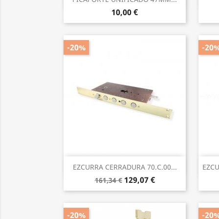
10,00 €
-20%
-20
Vista rápida

EZCURRA CERRADURA 70.C.00...
EZCU
129,07 €
161,34 €
-20%
-20