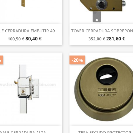
Vista rápida
Vista rápida


LE CERRADURA EMBUTIR 49
TOVER CERRADURA SOBREPONE
80,40 €
281,60 €
100,50 €
352,00 €
%
-20%
Vista rápida
Vista rápida


YALE CERRADURA ALTA...
TESA ESCUDO PROTECTOR..