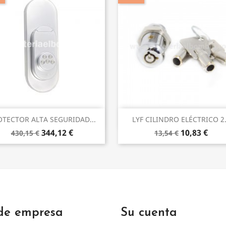
Vista rápida
Vista rápida


OTECTOR ALTA SEGURIDAD...
LYF CILINDRO ELÉCTRICO 2.
344,12 €
10,83 €
430,15 €
13,54 €
 de empresa
Su cuenta