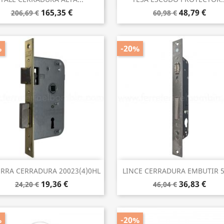
165,35 €
48,79 €
206,69 €
60,98 €
%
-20%
Vista rápida
Vista rápida


RRA CERRADURA 20023(4)0HL
LINCE CERRADURA EMBUTIR 
19,36 €
36,83 €
24,20 €
46,04 €
%
-20%