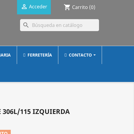

Acceder
shopping_cart
Carrito
(0)
search
ARIA
FERRETERÍA
CONTACTO
 306L/115 IZQUIERDA
NTO