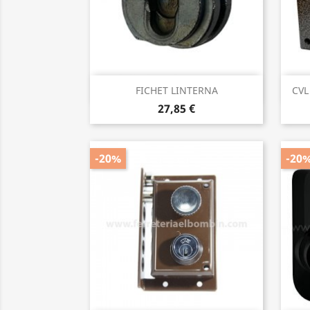
Vista rápida

FICHET LINTERNA
CVL
27,85 €
-20%
-20