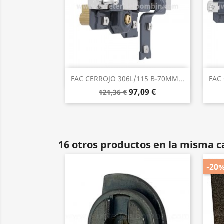
Vista rápida

FAC CERROJO 306L/115 B-70MM...
FAC 
97,09 €
121,36 €
16 otros productos en la misma c
-20