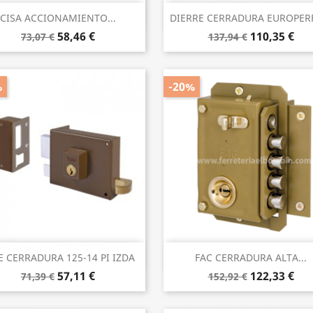
Vista rápida
Vista rápida


CISA ACCIONAMIENTO...
DIERRE CERRADURA EUROPERFI
58,46 €
110,35 €
73,07 €
137,94 €
%
-20%
Vista rápida
Vista rápida


E CERRADURA 125-14 PI IZDA
FAC CERRADURA ALTA...
57,11 €
122,33 €
71,39 €
152,92 €