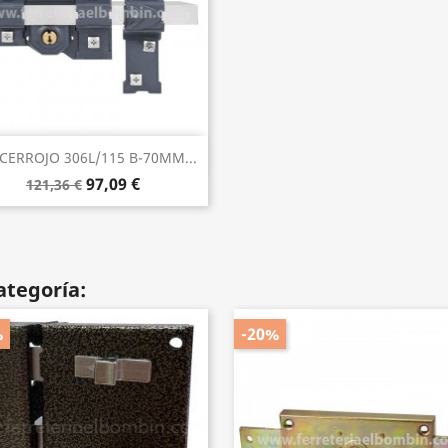
Vista rápida

CERROJO 306L/115 B-70MM...
97,09 €
121,36 €
ategoría:
%
-20%