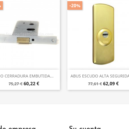
%
-20%
Vista rápida
Vista rápida


EO CERRADURA EMBUTIDA...
ABUS ESCUDO ALTA SEGURIDA
60,22 €
62,09 €
75,27 €
77,61 €