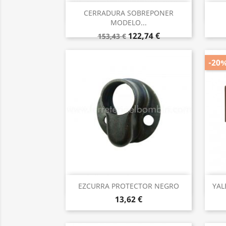
Vista rápida

CERRADURA SOBREPONER
MODELO...
122,74 €
153,43 €
-20
Vista rápida

EZCURRA PROTECTOR NEGRO
YAL
13,62 €