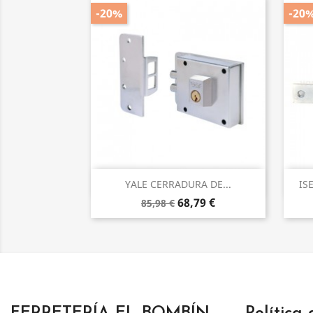
-20%
-20
Vista rápida

YALE CERRADURA DE...
IS
68,79 €
85,98 €