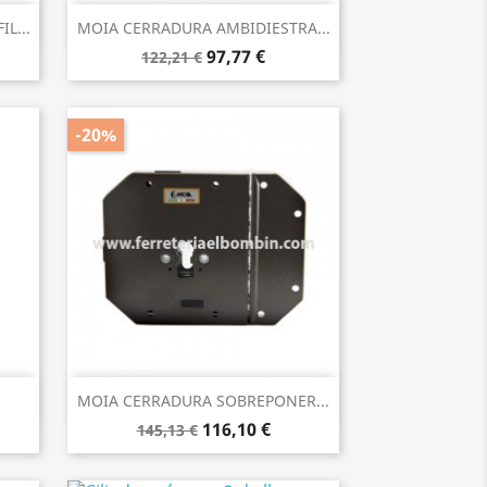
Vista rápida

L...
MOIA CERRADURA AMBIDIESTRA...
97,77 €
122,21 €
-20%
Vista rápida

MOIA CERRADURA SOBREPONER...
116,10 €
145,13 €