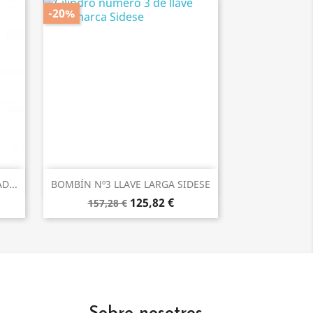
-20%
Vista rápida

D...
BOMBÍN Nº3 LLAVE LARGA SIDESE
125,82 €
157,28 €