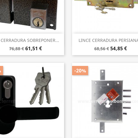
Vista rápida
Vista rápida


 CERRADURA SOBREPONER...
LINCE CERRADURA PERSIANA
61,51 €
54,85 €
76,88 €
68,56 €
%
-20%