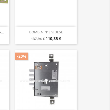
Vista rápida

...
BOMBIN Nº3 SIDESE
110,35 €
137,94 €
-20%