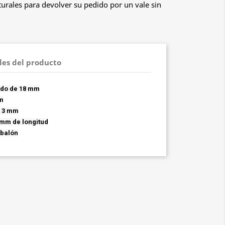
urales para devolver su pedido por un vale sin
les del producto
ado de 18 mm
mm
e 3 mm
0 mm de longitud
sbalón