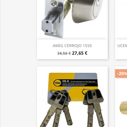
Vista rápida

AMIG CERROJO 1550
UCEM
27,65 €
34,56 €
-20