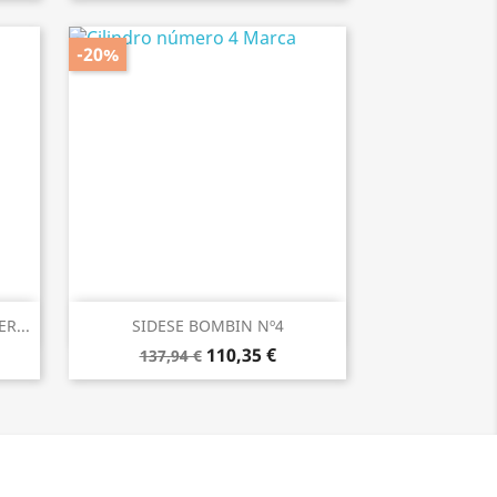
-20%
Vista rápida

R...
SIDESE BOMBIN Nº4
110,35 €
137,94 €