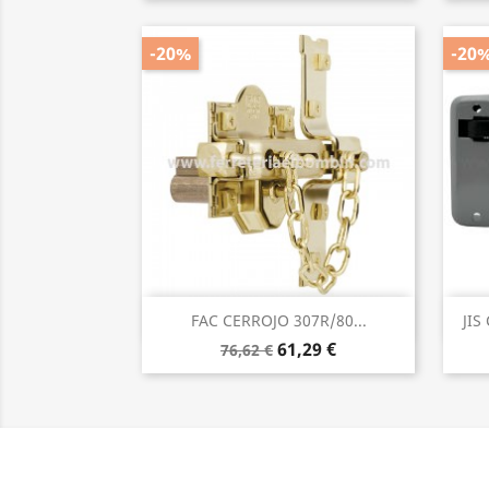
-20%
-20
Vista rápida

FAC CERROJO 307R/80...
JIS
61,29 €
76,62 €