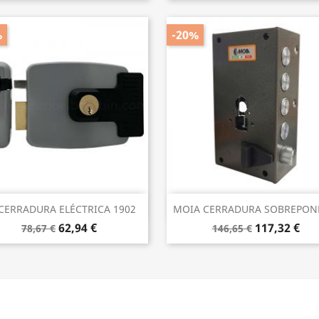
%
-20%
Vista rápida
Vista rápida


 CERRADURA ELÉCTRICA 1902
MOIA CERRADURA SOBREPONE
62,94 €
117,32 €
78,67 €
146,65 €