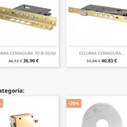
Vista rápida
Vista rápida


URRA CERRADURA 701B-50/60
EZCURRA CERRADURA...
36,90 €
40,83 €
46,13 €
51,04 €
ategoría:
%
-20%