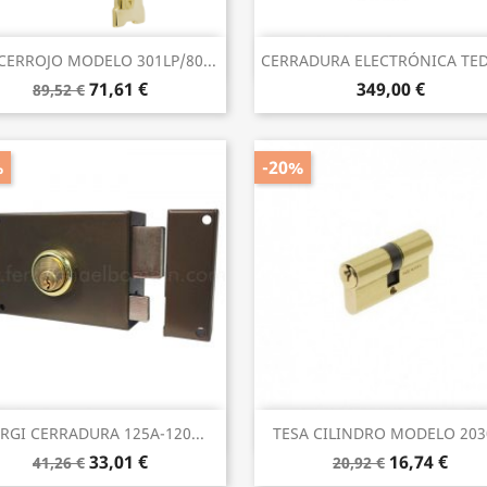
Vista rápida
Vista rápida


CERROJO MODELO 301LP/80...
CERRADURA ELECTRÓNICA TEDE
71,61 €
349,00 €
89,52 €
%
-20%
Vista rápida
Vista rápida


ARGI CERRADURA 125A-120...
TESA CILINDRO MODELO 2030
33,01 €
16,74 €
41,26 €
20,92 €