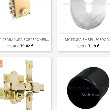
Vista rápida
Vista rápida


 CERRADURA SOBREPONER...
MOTTURA EMBELLECEDOR..
79,82 €
7,19 €
99,78 €
8,99 €
%