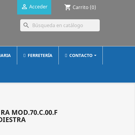

Acceder
shopping_cart
Carrito
(0)
search
ARIA
FERRETERÍA
CONTACTO
A MOD.70.C.00.F
DIESTRA