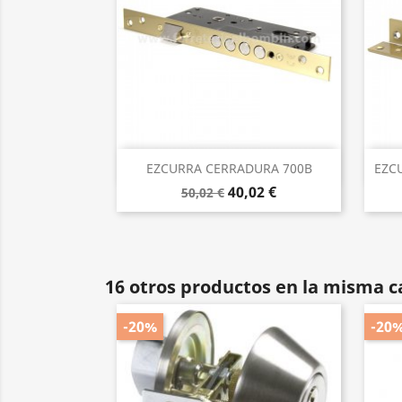
Vista rápida

EZCURRA CERRADURA 700B
EZC
40,02 €
50,02 €
16 otros productos en la misma c
-20%
-20