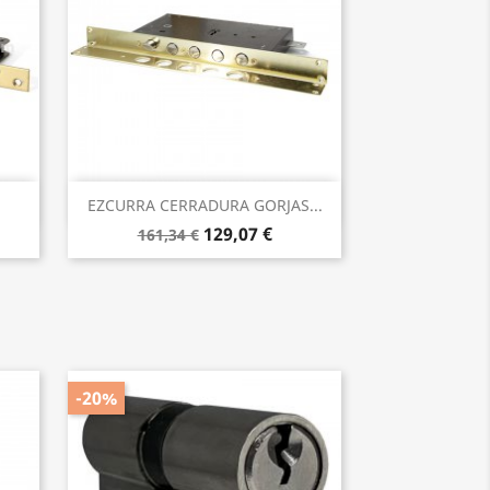
Vista rápida

EZCURRA CERRADURA GORJAS...
129,07 €
161,34 €
-20%