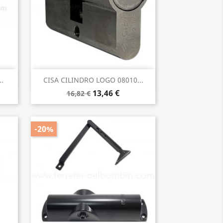
Vista rápida

.
CISA CILINDRO LOGO 08010...
13,46 €
16,82 €
-20%