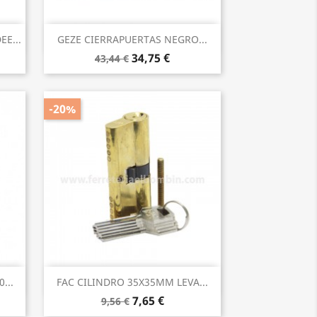
Vista rápida

E...
GEZE CIERRAPUERTAS NEGRO...
34,75 €
43,44 €
-20%
Vista rápida

...
FAC CILINDRO 35X35MM LEVA...
7,65 €
9,56 €