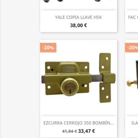
Vista rápida

YALE COPIA LLAVE HSK
FAC 
38,00 €
-20%
-20
Vista rápida

EZCURRA CERROJO 350 BOMBÍN...
IL
33,47 €
41,84 €