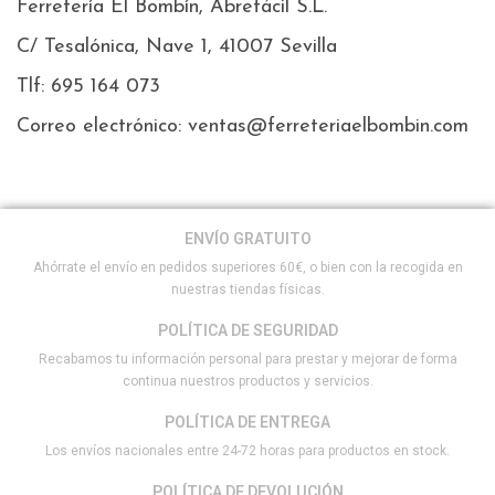
Ferretería El Bombín, Abrefácil S.L.
C/ Tesalónica, Nave 1, 41007 Sevilla
Tlf: 695 164 073
Correo electrónico: ventas@ferreteriaelbombin.com
ENVÍO GRATUITO
Ahórrate el envío en pedidos superiores 60€, o bien con la recogida en
nuestras tiendas físicas.
POLÍTICA DE SEGURIDAD
Recabamos tu información personal para prestar y mejorar de forma
continua nuestros productos y servicios.
POLÍTICA DE ENTREGA
Los envíos nacionales entre 24-72 horas para productos en stock.
POLÍTICA DE DEVOLUCIÓN