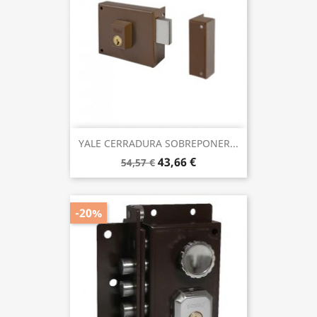
YALE CERRADURA SOBREPONER...
43,66 €
54,57 €
-20%