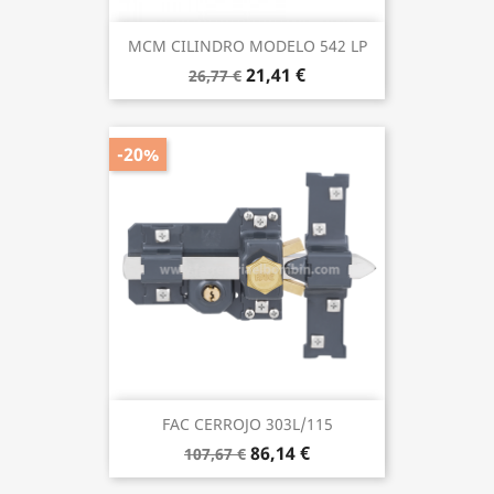
MCM CILINDRO MODELO 542 LP
21,41 €
26,77 €
-20%
FAC CERROJO 303L/115
86,14 €
107,67 €