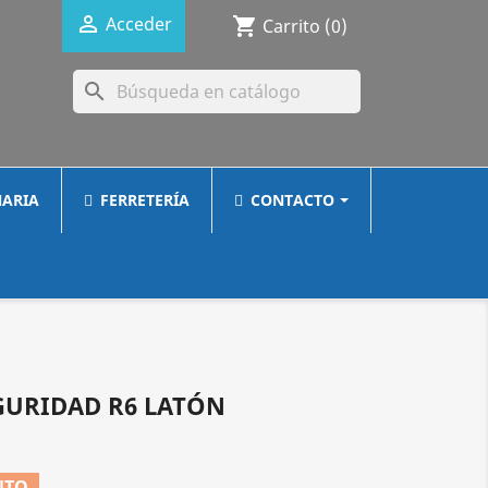

Acceder
shopping_cart
Carrito
(0)
search
ARIA
FERRETERÍA
CONTACTO
GURIDAD R6 LATÓN
NTO