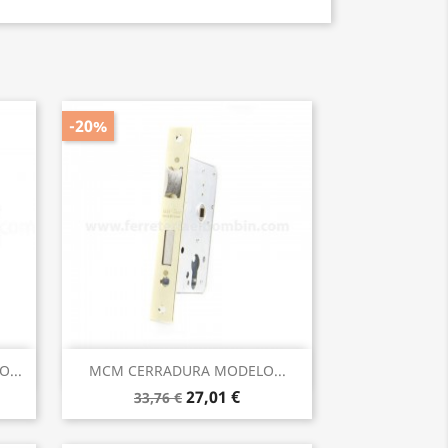
-20%
Vista rápida

...
MCM CERRADURA MODELO...
27,01 €
33,76 €