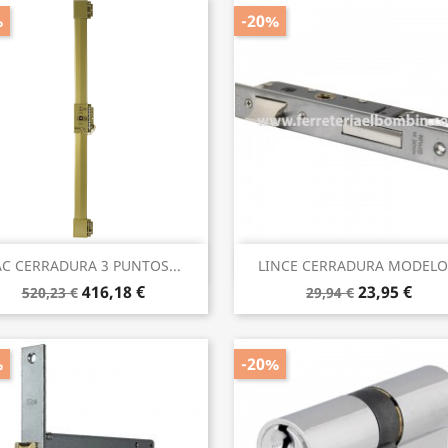
%
-20%
Vista rápida
Vista rápida


AC CERRADURA 3 PUNTOS...
LINCE CERRADURA MODELO.
416,18 €
23,95 €
520,23 €
29,94 €
%
-20%