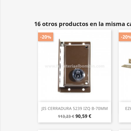
16 otros productos en la misma c
-20%
-20
Vista rápida

JIS CERRADURA 5239 IZQ B-70MM
EZ
90,59 €
113,23 €