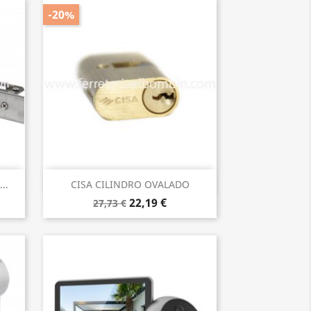
-20%
Vista rápida

..
CISA CILINDRO OVALADO
22,19 €
27,73 €