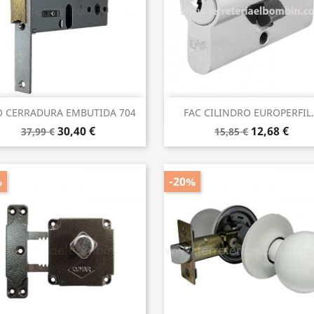
Vista rápida
Vista rápida


O CERRADURA EMBUTIDA 704
FAC CILINDRO EUROPERFIL.
30,40 €
12,68 €
37,99 €
15,85 €
%
-20%