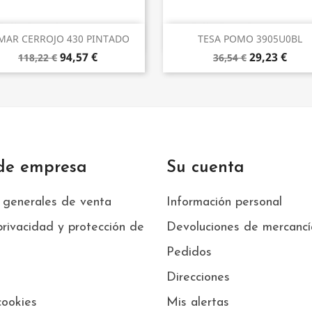
Vista rápida
Vista rápida


MAR CERROJO 430 PINTADO
TESA POMO 3905U0BL
94,57 €
29,23 €
118,22 €
36,54 €
 de empresa
Su cuenta
 generales de venta
Información personal
privacidad y protección de
Devoluciones de mercancí
Pedidos
Direcciones
cookies
Mis alertas