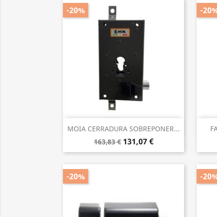
-20%
-20
Vista rápida

MOIA CERRADURA SOBREPONER...
F
131,07 €
163,83 €
-20%
-20