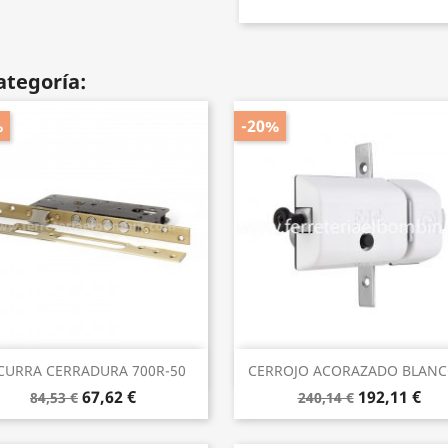
ategoría:
%
-20%
Vista rápida
Vista rápida


CURRA CERRADURA 700R-50
CERROJO ACORAZADO BLANCO
67,62 €
192,11 €
84,53 €
240,14 €