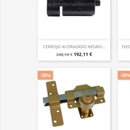
Vista rápida

CERROJO ACORAZADO NEGRO...
ISE
192,11 €
240,14 €
-20%
-20