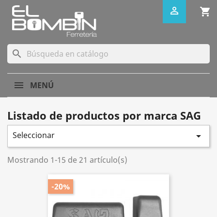

shopping_cart
search
MENÚ
Listado de productos por marca SAG
Seleccionar

Mostrando 1-15 de 21 artículo(s)
-20%