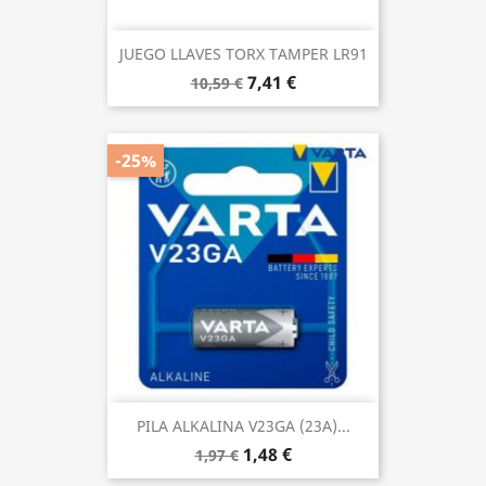
JUEGO LLAVES TORX TAMPER LR91
7,41 €
10,59 €
-25%
PILA ALKALINA V23GA (23A)...
1,48 €
1,97 €