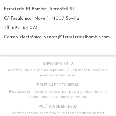
Ferretería El Bombín, Abrefácil S.L.
C/ Tesalónica, Nave 1, 41007 Sevilla
Tlf: 695 164 073
Correo electrónico: ventas@ferreteriaelbombin.com
ENVÍO GRATUITO
Ahórrate el envío en pedidos superiores 60€, o bien con la recogida en
nuestras tiendas físicas.
POLÍTICA DE SEGURIDAD
Recabamos tu información personal para prestar y mejorar de forma
continua nuestros productos y servicios.
POLÍTICA DE ENTREGA
Los envíos nacionales entre 24-72 horas para productos en stock.