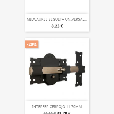
MILWAUKEE SEGUETA UNIVERSAL...
8,23 €
-20%
INTERFER CERROJO 11 70MM
33,70 €
42,12 €