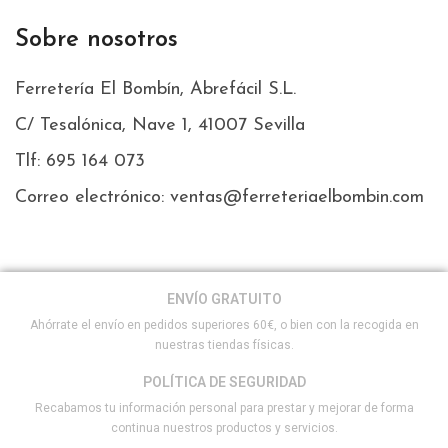
Sobre nosotros
Ferretería El Bombín, Abrefácil S.L.
C/ Tesalónica, Nave 1, 41007 Sevilla
Tlf: 695 164 073
Correo electrónico: ventas@ferreteriaelbombin.com
ENVÍO GRATUITO
Ahórrate el envío en pedidos superiores 60€, o bien con la recogida en
nuestras tiendas físicas.
POLÍTICA DE SEGURIDAD
Recabamos tu información personal para prestar y mejorar de forma
continua nuestros productos y servicios.