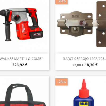
-20%
Vista rápida
Vista rápida


WAUKEE MARTILLO COMBI...
ILARGI CERROJO 1202/105..
326,92 €
18,30 €
22,88 €
-25%