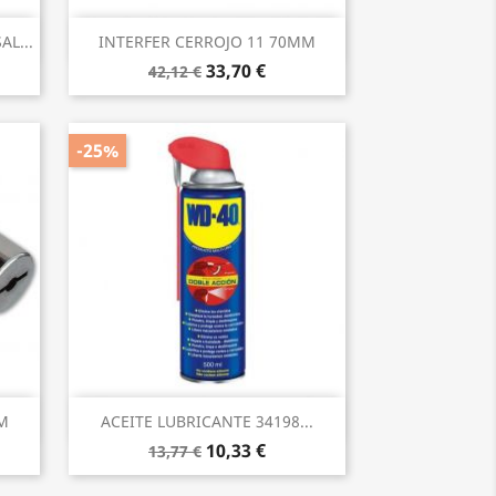
Vista rápida

L...
INTERFER CERROJO 11 70MM
33,70 €
42,12 €
-25%
Vista rápida

M
ACEITE LUBRICANTE 34198...
10,33 €
13,77 €