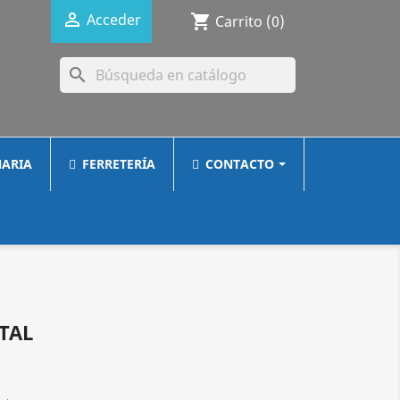

Acceder
shopping_cart
Carrito
(0)
search
ARIA
FERRETERÍA
CONTACTO
ITAL