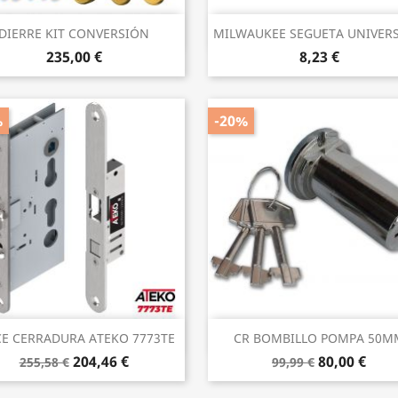
Vista rápida
Vista rápida


DIERRE KIT CONVERSIÓN
MILWAUKEE SEGUETA UNIVERSA
235,00 €
8,23 €
%
-20%
Vista rápida
Vista rápida


CE CERRADURA ATEKO 7773TE
CR BOMBILLO POMPA 50M
204,46 €
80,00 €
255,58 €
99,99 €