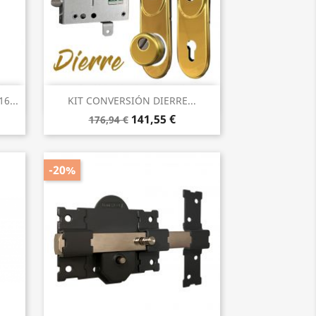
Vista rápida

6...
KIT CONVERSIÓN DIERRE...
141,55 €
176,94 €
-20%