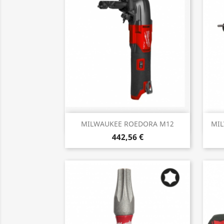
Vista rápida

MILWAUKEE ROEDORA M12
MIL
442,56 €