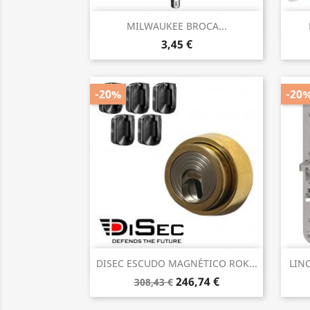
Vista rápida

MILWAUKEE BROCA...
3,45 €
-20%
-20
Vista rápida

DISEC ESCUDO MAGNÉTICO ROK...
LIN
246,74 €
308,43 €