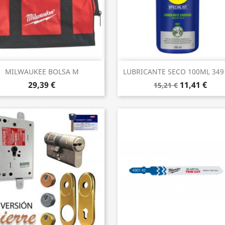
Vista rápida
Vista rápida


MILWAUKEE BOLSA M
LUBRICANTE SECO 100ML 3491
29,39 €
11,41 €
15,21 €