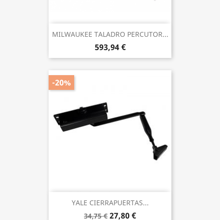
MILWAUKEE TALADRO PERCUTOR...
593,94 €
-20%
YALE CIERRAPUERTAS...
27,80 €
34,75 €