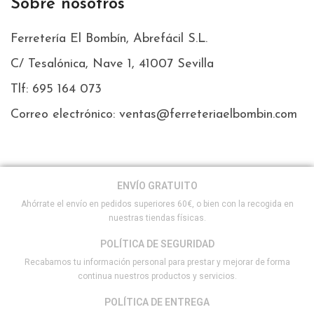
Sobre nosotros
Ferretería El Bombín, Abrefácil S.L.
C/ Tesalónica, Nave 1, 41007 Sevilla
Tlf: 695 164 073
Correo electrónico: ventas@ferreteriaelbombin.com
ENVÍO GRATUITO
Ahórrate el envío en pedidos superiores 60€, o bien con la recogida en
nuestras tiendas físicas.
POLÍTICA DE SEGURIDAD
Recabamos tu información personal para prestar y mejorar de forma
continua nuestros productos y servicios.
POLÍTICA DE ENTREGA