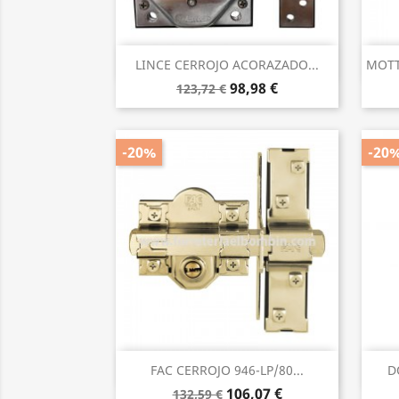
Vista rápida

LINCE CERROJO ACORAZADO...
MOTT
98,98 €
123,72 €
-20%
-20
Vista rápida

FAC CERROJO 946-LP/80...
D
106,07 €
132,59 €