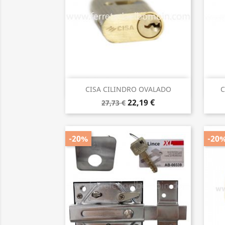
Vista rápida

CISA CILINDRO OVALADO
C
22,19 €
27,73 €
-20%
-20