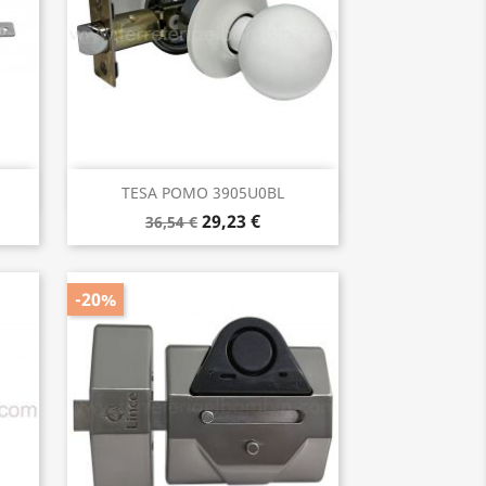
Vista rápida

TESA POMO 3905U0BL
29,23 €
36,54 €
-20%