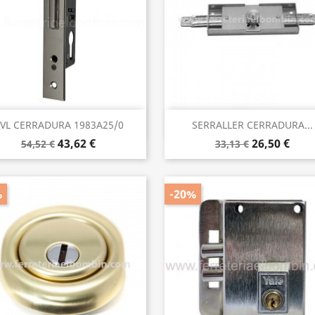
Vista rápida
Vista rápida


VL CERRADURA 1983A25/0
SERRALLER CERRADURA...
43,62 €
26,50 €
54,52 €
33,13 €
%
-20%