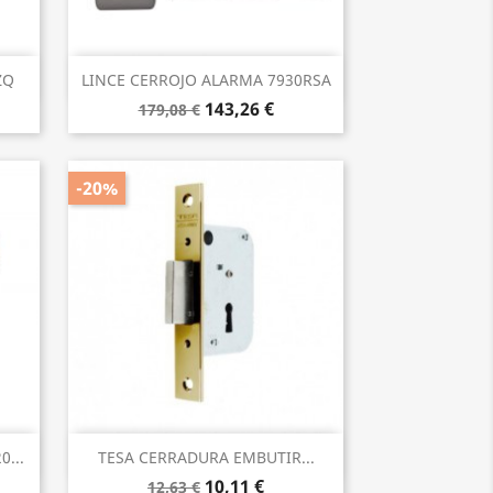
Vista rápida

ZQ
LINCE CERROJO ALARMA 7930RSA
143,26 €
179,08 €
-20%
Vista rápida

...
TESA CERRADURA EMBUTIR...
10,11 €
12,63 €