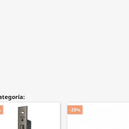
ategoría:
%
-20%