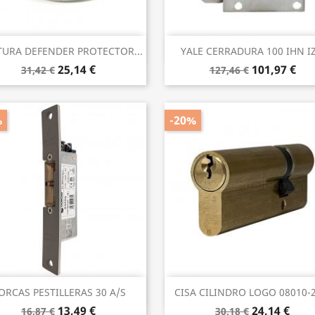
Vista rápida
Vista rápida


URA DEFENDER PROTECTOR...
YALE CERRADURA 100 IHN I
25,14 €
101,97 €
31,42 €
127,46 €
%
-20%
Vista rápida
Vista rápida


ORCAS PESTILLERAS 30 A/S
CISA CILINDRO LOGO 08010-20
13,49 €
24,14 €
16,87 €
30,18 €