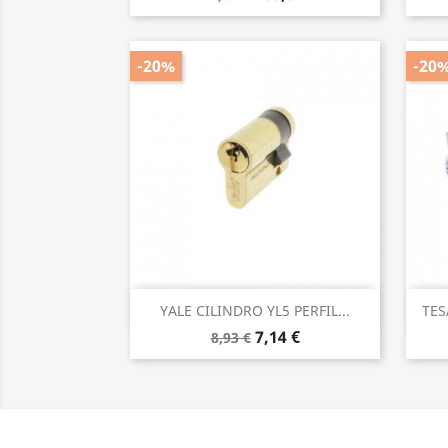
-20%
-20
Vista rápida

YALE CILINDRO YL5 PERFIL...
TES
7,14 €
8,93 €