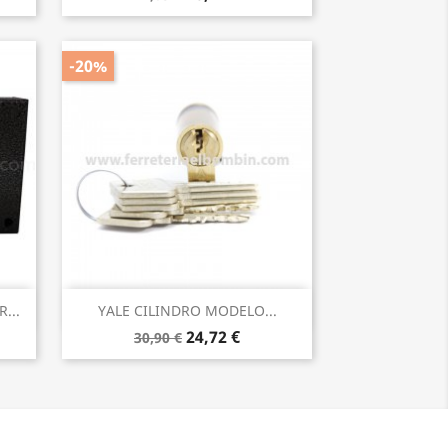
-20%
Vista rápida

...
YALE CILINDRO MODELO...
24,72 €
30,90 €