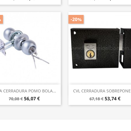
%
-20%
Vista rápida
Vista rápida


A CERRADURA POMO BOLA...
CVL CERRADURA SOBREPONER
56,07 €
53,74 €
70,08 €
67,18 €