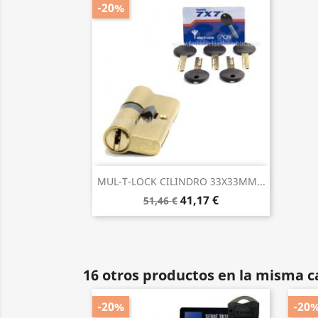
-20%
Vista rápida

MUL-T-LOCK CILINDRO 33X33MM...
41,17 €
51,46 €
16 otros productos en la misma c
-20%
-20