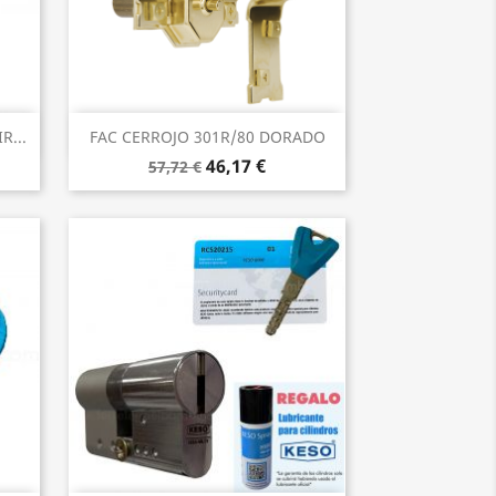
Vista rápida

R...
FAC CERROJO 301R/80 DORADO
46,17 €
57,72 €