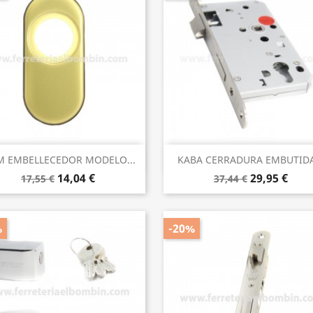
Vista rápida
Vista rápida


 EMBELLECEDOR MODELO...
KABA CERRADURA EMBUTIDA.
14,04 €
29,95 €
17,55 €
37,44 €
%
-20%