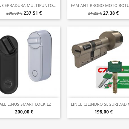
Vista rápida
Vista rápida


A CERRADURA MULTIPUNTO...
IFAM ANTIRROBO MOTO ROTUL
237,51 €
27,38 €
296,89 €
34,22 €
Vista rápida
Vista rápida


ALE LINUS SMART LOCK L2
LINCE CILINDRO SEGURIDAD C
200,00 €
198,00 €