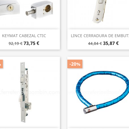
Vista rápida
Vista rápida


KEYMAT CABEZAL CTIC
LINCE CERRADURA DE EMBUTI
73,75 €
35,87 €
92,19 €
44,84 €
%
-20%