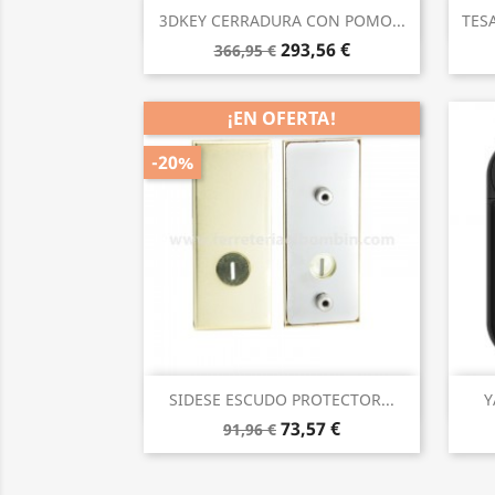
Vista rápida

3DKEY CERRADURA CON POMO...
TES
293,56 €
366,95 €
¡EN OFERTA!
-20%
Vista rápida

SIDESE ESCUDO PROTECTOR...
Y
73,57 €
91,96 €