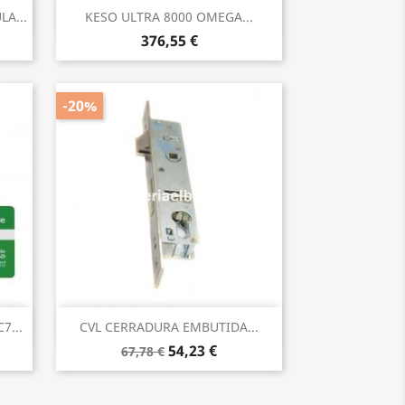
Vista rápida

A...
KESO ULTRA 8000 OMEGA...
376,55 €
-20%
Vista rápida

7...
CVL CERRADURA EMBUTIDA...
54,23 €
67,78 €