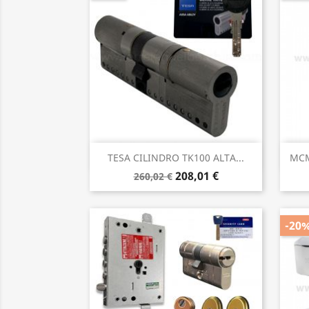
Vista rápida

TESA CILINDRO TK100 ALTA...
MCM
208,01 €
260,02 €
-20