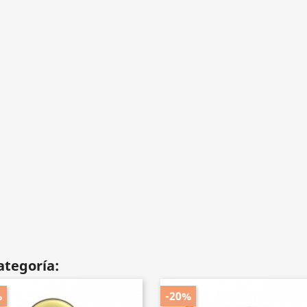
ategoría:
%
-20%