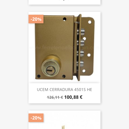
-20%
UCEM CERRADURA 4501S HE
100,88 €
126,11 €
-20%