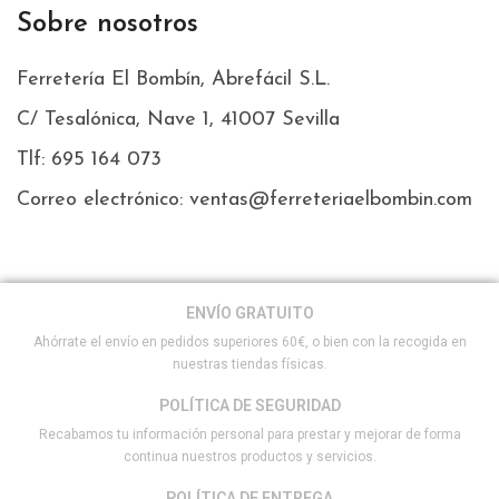
Sobre nosotros
Ferretería El Bombín, Abrefácil S.L.
C/ Tesalónica, Nave 1, 41007 Sevilla
Tlf: 695 164 073
Correo electrónico: ventas@ferreteriaelbombin.com
ENVÍO GRATUITO
Ahórrate el envío en pedidos superiores 60€, o bien con la recogida en
nuestras tiendas físicas.
POLÍTICA DE SEGURIDAD
Recabamos tu información personal para prestar y mejorar de forma
continua nuestros productos y servicios.
POLÍTICA DE ENTREGA