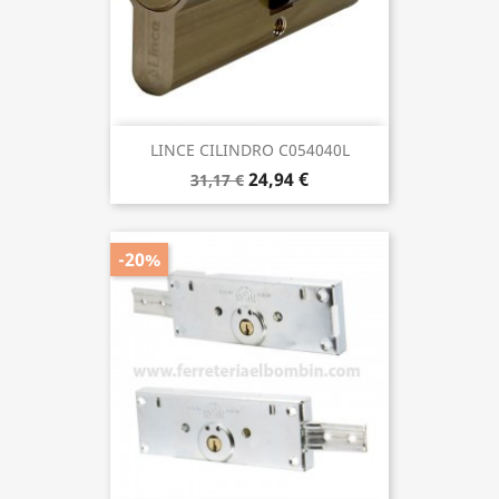
LINCE CILINDRO C054040L
24,94 €
31,17 €
-20%