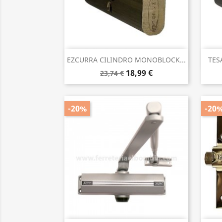
Vista rápida

EZCURRA CILINDRO MONOBLOCK...
TES
18,99 €
23,74 €
-20%
-20