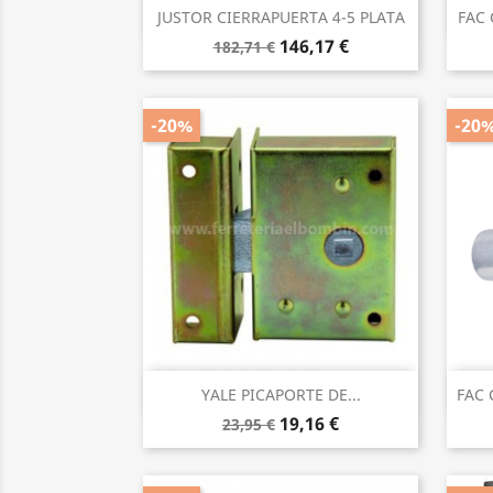
Vista rápida

JUSTOR CIERRAPUERTA 4-5 PLATA
FAC 
146,17 €
182,71 €
-20%
-20
Vista rápida

YALE PICAPORTE DE...
FAC 
19,16 €
23,95 €