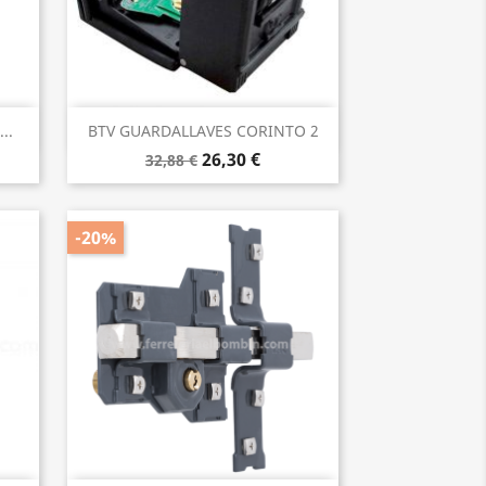
Vista rápida

..
BTV GUARDALLAVES CORINTO 2
26,30 €
32,88 €
-20%