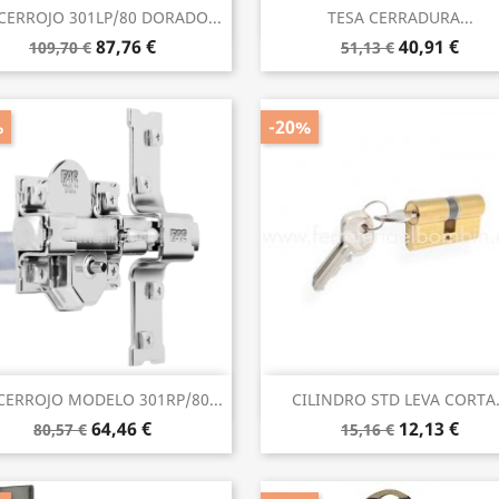
Vista rápida
Vista rápida


CERROJO 301LP/80 DORADO...
TESA CERRADURA...
87,76 €
40,91 €
109,70 €
51,13 €
%
-20%
Vista rápida
Vista rápida


CERROJO MODELO 301RP/80...
CILINDRO STD LEVA CORTA.
64,46 €
12,13 €
80,57 €
15,16 €