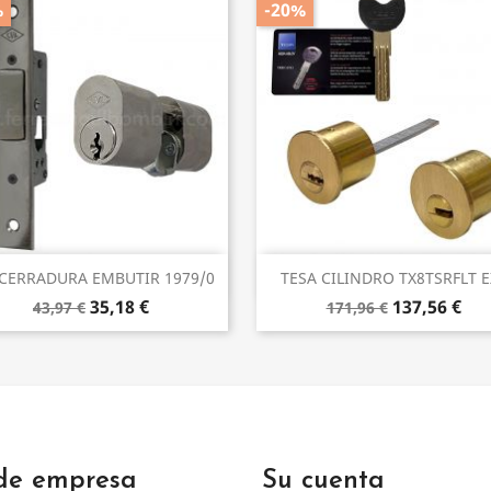
%
-20%
Vista rápida
Vista rápida


 CERRADURA EMBUTIR 1979/0
TESA CILINDRO TX8TSRFLT E
35,18 €
137,56 €
43,97 €
171,96 €
 de empresa
Su cuenta