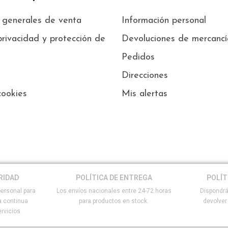
 generales de venta
Información personal
privacidad y protección de
Devoluciones de mercancí
Pedidos
Direcciones
cookies
Mis alertas
RIDAD
POLÍTICA DE ENTREGA
POLÍT
ersonal para
Los envíos nacionales entre 24-72 horas
Dispondrá
a continua
para productos en stock.
devolver
rvicios.