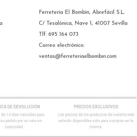
Ferretería El Bombín, Abrefácil S.L.
a
C/ Tesalónica, Nave 1, 41007 Sevilla
Tlf: 695 164 073
Correo electrónico:
ventas@ferreteriaelbombin.com
ICA DE DEVOLUCIÓN
PRECIOS EXCLUSIVOS
 de 14 días naturales para
Los precios de los productos de nuestra web
 su pedido por un vale sin
estarán disponibles solo para compras en la
caducidad
misma.