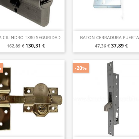
Vista rápida
Vista rápida


A CILINDRO TX80 SEGURIDAD
BATON CERRADURA PUERTA.
130,31 €
37,89 €
162,89 €
47,36 €
%
-20%