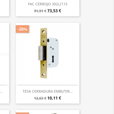
Vista rápida

FAC CERROJO 302L/115
73,53 €
91,91 €
-20%
Vista rápida

..
TESA CERRADURA EMBUTIR...
10,11 €
12,63 €