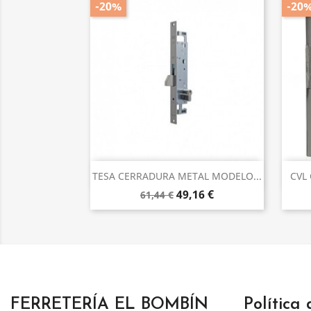
-20%
-20
Vista rápida

TESA CERRADURA METAL MODELO...
CVL
49,16 €
61,44 €
FERRETERÍA EL BOMBÍN
Política