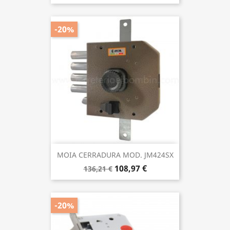
-20%
MOIA CERRADURA MOD. JM424SX
108,97 €
136,21 €
-20%