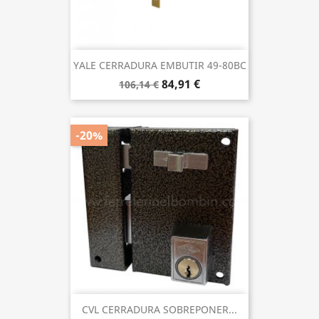
YALE CERRADURA EMBUTIR 49-80BC
84,91 €
106,14 €
-20%
CVL CERRADURA SOBREPONER...