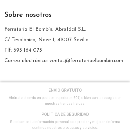
Sobre nosotros
Ferretería El Bombín, Abrefácil S.L.
C/ Tesalónica, Nave 1, 41007 Sevilla
Tlf: 695 164 073
Correo electrónico: ventas@ferreteriaelbombin.com
ENVÍO GRATUITO
Ahórrate el envío en pedidos superiores 60€, o bien con la recogida en
nuestras tiendas físicas.
POLÍTICA DE SEGURIDAD
Recabamos tu información personal para prestar y mejorar de forma
continua nuestros productos y servicios.