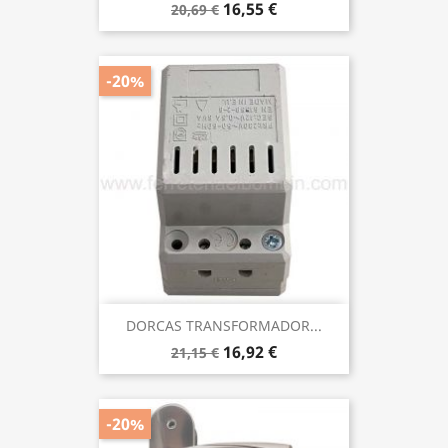
16,55 €
20,69 €
-20%
DORCAS TRANSFORMADOR...
16,92 €
21,15 €
-20%